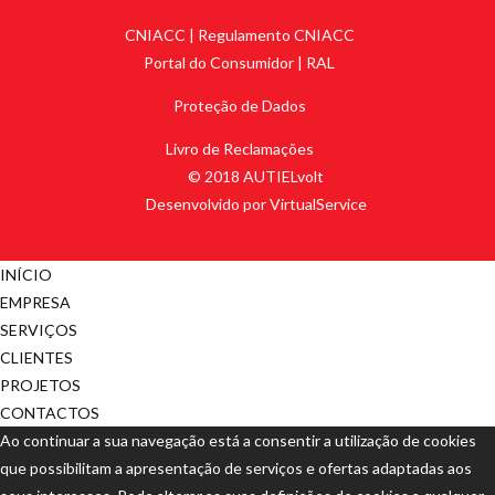
CNIACC
|
Regulamento CNIACC
Portal do Consumidor
|
RAL
Proteção de Dados
Livro de Reclamações
© 2018 AUTIELvolt
Desenvolvido por VirtualService
INÍCIO
EMPRESA
SERVIÇOS
CLIENTES
PROJETOS
CONTACTOS
Ao continuar a sua navegação está a consentir a utilização de cookies
que possibilitam a apresentação de serviços e ofertas adaptadas aos