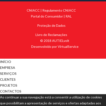
CNIACC
|
Regulamento CNIACC
Portal do Consumidor
|
RAL
Proteção de Dados
Livro de Reclamações
© 2018 AUTIELvolt
Desenvolvido por VirtualService
INÍCIO
EMPRESA
SERVIÇOS
CLIENTES
PROJETOS
CONTACTOS
Ao continuar a sua navegação está a consentir a utilização de cookies
que possibilitam a apresentação de serviços e ofertas adaptadas aos