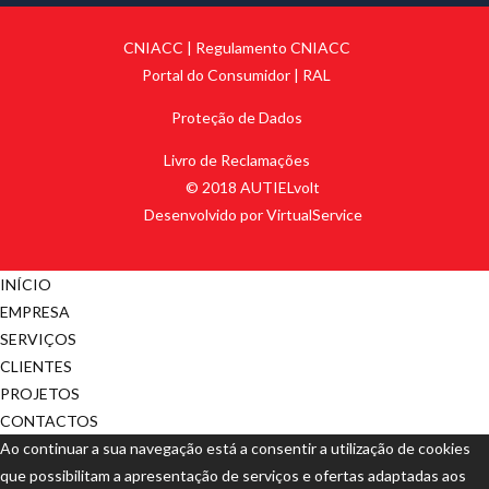
CNIACC
|
Regulamento CNIACC
Portal do Consumidor
|
RAL
Proteção de Dados
Livro de Reclamações
© 2018 AUTIELvolt
Desenvolvido por VirtualService
INÍCIO
EMPRESA
SERVIÇOS
CLIENTES
PROJETOS
CONTACTOS
Ao continuar a sua navegação está a consentir a utilização de cookies
que possibilitam a apresentação de serviços e ofertas adaptadas aos