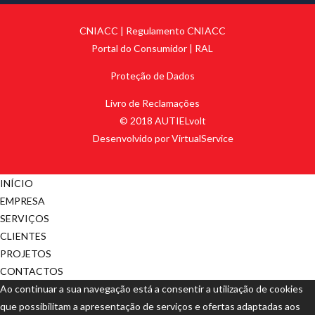
CNIACC
|
Regulamento CNIACC
Portal do Consumidor
|
RAL
Proteção de Dados
Livro de Reclamações
© 2018 AUTIELvolt
Desenvolvido por VirtualService
INÍCIO
EMPRESA
SERVIÇOS
CLIENTES
PROJETOS
CONTACTOS
Ao continuar a sua navegação está a consentir a utilização de cookies
que possibilitam a apresentação de serviços e ofertas adaptadas aos