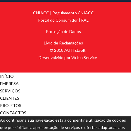
CNIACC
|
Regulamento CNIACC
Portal do Consumidor
|
RAL
Proteção de Dados
Livro de Reclamações
© 2018 AUTIELvolt
Desenvolvido por VirtualService
INÍCIO
EMPRESA
SERVIÇOS
CLIENTES
PROJETOS
CONTACTOS
Ao continuar a sua navegação está a consentir a utilização de cookies
que possibilitam a apresentação de serviços e ofertas adaptadas aos