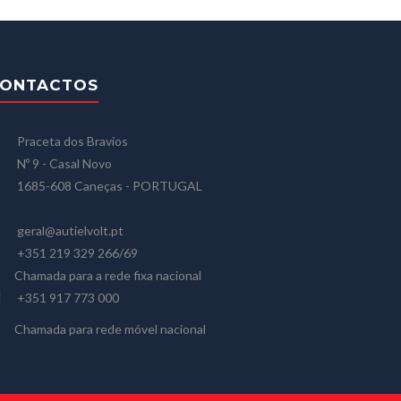
ONTACTOS
Praceta dos Bravios
Nº 9 - Casal Novo
1685-608 Caneças - PORTUGAL
geral@autielvolt.pt
+351 219 329 266/69
Chamada para a rede fixa nacional
+351 917 773 000
Chamada para rede móvel nacional